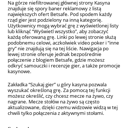
Na górze niefiltrowanej głównej strony Kasyna
znajduje się spory baner reklamowy z listą
największych ofert Betsafe. Pod spodem każdy
rząd gier jest podzielony na inną kategorię.
Użytkownicy mogą wybrać grę z wyświetlonej listy
lub kliknąć “Wyświetl wszystko”, aby zobaczyć
każdą oferowaną grę. Linki po lewej stronie służą
podobnemu celowi, aczkolwiek video poker i “inne
gry” nie znajdują się na tej liście. Nawigacja po
lewej stronie oferuje jednak bezpośrednie
połączenie z blogiem Betsafe, gdzie możesz
odkryć samouczki i recenzje gier, a także promocje
kasynowe.
Zakładka “Szukaj gier” u góry kasyna pozwala
wyszukać określoną grę. Za pomocą tej funkcji
możesz określić, czy chcesz mecze na żywo, czy
nagrane. Mecze stołów na żywo są często
aktualizowane, dzięki czemu widzowie widzą w tej
chwili tylko połączenia z aktywnymi stołami.