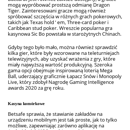
mogą wypróbować prostszą odmianę Dragon
Tiger. Zainteresowani gracze mogą również
spróbować szczęścia w różnych grach pokerowych,
takich jak Texas hold ‘ em, Three-card poker i
Caribbean stud poker. Wreszcie popularna gra
kasynowa Sic Bo powstała w starożytnych Chinach.
Gdyby tego było mało, można również sprawdzić
kilka gier, które były wzorowane na teleturniejach
telewizyjnych, aby uzyskać wrażenia z gry, które
miały najwyższą wartość produkcyjną. Szeroka
gama opcji obejmuje inspirowaną loterią Mega
Ball, uderzający graficznie Łapacz Snów i Monopoly
Live, który zdobył Nagrodę Gaming Intelligence
awards 2020 za grę roku.
Kasyna komórkowe
Betsafe sprawia, że stawianie zakładów na
urządzeniu mobilnym jest tak proste, jak to tylko
możliwe, zapewniając zarówno aplikację na