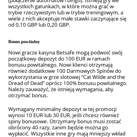
(połączenie automatów i bingo). Istnieją gry we
wszystkich gatunkach, w które można grać w
trybie rzeczywistym lub w trybie treningowym, a
wiele z nich akceptuje małe stawki zaczynające się
od 0,10 GBP lub 0,20 GBP.
Bonus powitalny
Nowi gracze kasyna Betsafe mogą podwoić swój
początkowy depozyt do 100 EUR w ramach
bonusu powitalnego. Nowi klienci otrzymają
również dodatkowe 100 Darmowych Spinów do
wykorzystania w grze slotowej “Cat Wilde and the
Dread of Dead” oprócz 100% bonusu powitalnego.
Należy zauważyć, że istnieją wymagania, aby
otrzymać bonus.
Wymagany minimalny depozyt w tej promocji
wynosi 10 EUR lub 30 EUR, jeśli chcesz również
spiny bonusowe. Otrzymany bonus musi zostać
obrócony 40 razy, zanim będzie można go
wypłacić. Wszystkie inne gry mają mniejszy wkład