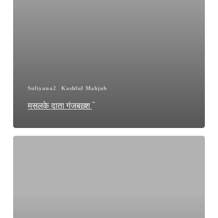
Sufiyana2
Kashful Mahjub
मसलके दाता गंजबख़्श ؓ