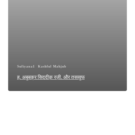
Sufiyana1
Kashful Mahjub
ह. अबुबक्र सिददीक़ रज़ी. और तसव्वुफ