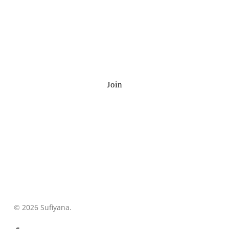
Ramazan Quiz
J
o
i
n
©
2026
Sufiyana.
© 2026 Sufiyana.