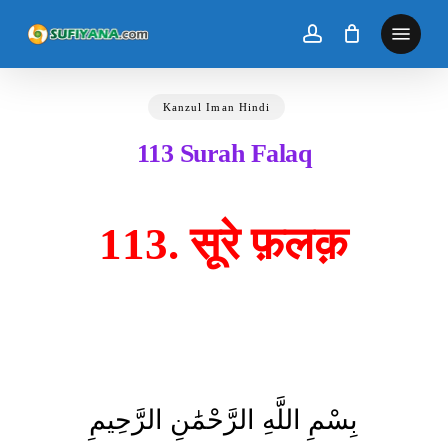
Skip
to
main
content
Kanzul Iman Hindi
113 Surah Falaq
113. सूरे फ़लक़
بِسْمِ اللَّهِ الرَّحْمَٰنِ الرَّحِيمِ