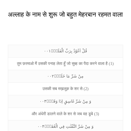
अल्लाह के नाम से शुरू जो बहुत मेहरबान रहमत वाला
قُلْ اَعُوْذُ بِرَبِّ الْفَلَقِۙ۰۰۱
तुम फ़रमाओ मैं उसकी पनाह लेता हूँ जो सुब्ह का पैदा करने वाला है (1)
مِنْ شَرِّ مَا خَلَقَۙ۰۰۲
उसकी सब मख़लूक़ के शर से (2)
وَ مِنْ شَرِّ غَاسِقٍ اِذَا وَقَبَۙ۰۰۳
और अंधेरी डालने वाले के शर से जब वह डूबे (3)
وَ مِنْ شَرِّ النَّفّٰثٰتِ فِي الْعُقَدِۙ۰۰۴