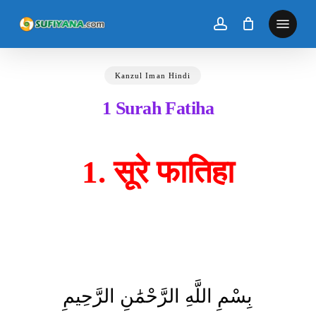
Skip
to
main
content
Kanzul Iman Hindi
1 Surah Fatiha
1. सूरे फातिहा
بِسْمِ اللَّهِ الرَّحْمَٰنِ الرَّحِيمِ