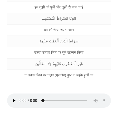
हम तुझी को पूजें और तुझी से मदद चाहें
اهْدِنَا الصِّرَاطَ الْمُسْتَقِيمَ
हम को सीधा रास्ता चला
صِرَاطَ الَّذِينَ أَنْعَمْتَ عَلَيْهِمْ
रास्ता उनका जिन पर तुने एहसान किया
غَيْرِ الْمَغْضُوبِ عَلَيْهِمْ وَلَا الضَّالِّينَ
न उनका जिन पर गज़ब (प्रकोप) हुआ न बहके हुओं का