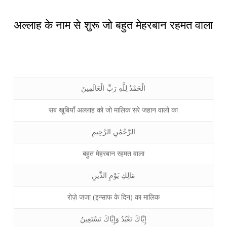
अल्लाह के नाम से शुरू जो बहुत मेहरबान रहमत वाला
الْحَمْدُ لِلَّهِ رَبِّ الْعَالَمِينَ
सब खूबियाँ अल्लाह को जो मालिक सरे जहान वालो का
الرَّحْمَٰنِ الرَّحِيمِ
बहुत मेहरबान रहमत वाला
مَالِكِ يَوْمِ الدِّينِ
रोज़े जजा (इन्साफ के दिन) का मालिक
إِيَّاكَ نَعْبُدُ وَإِيَّاكَ نَسْتَعِينُ