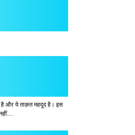
र है और ये ताक़त महदूद है। इस
 नहीं…