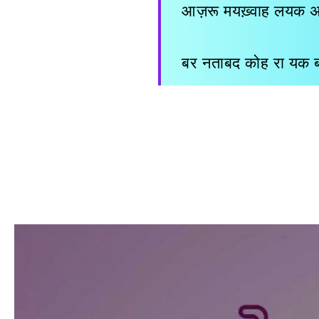
आज़रू मयख़्वाह लयक अन्
बर नताबद कोह रा यक ब