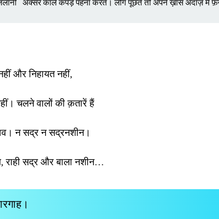
िलानी ؓ  अक्सर काले कपड़े पहना करते। लोग पूछते तो अपने ख़ास अंदाज़ में फ़र
हीं और निहायत नहीं,
ीं। चलने वालों की क़तारें हैं
ड़ाव। न सद्र न सद्रनशीन।
़िल, राही सद्र और बाला नशीन…
बारगाह।