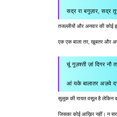
सद्र रा बगुज़ार, सद्र त
तजल्लीयों और अनवार की कोई इन्ते
एक एक बाला तर, खूबतर और
चूं गुज़श्ती ज़ां दिगर नौ
आं यके बालातर अज़वे 
सुलूक की ग़ायत वसूल है लेकिन वस
जिसका कोई आख़िर नहीं। न सर