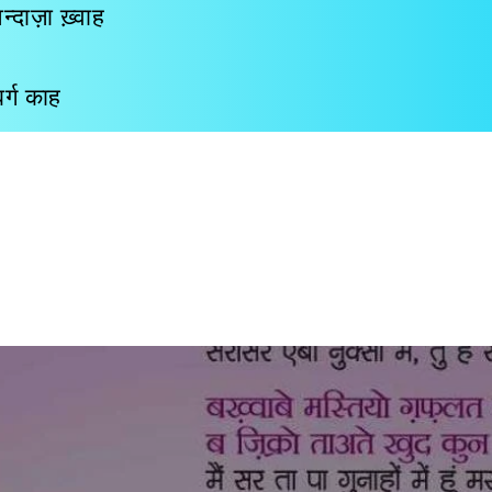
दाज़ा ख़्वाह
र्ग काह