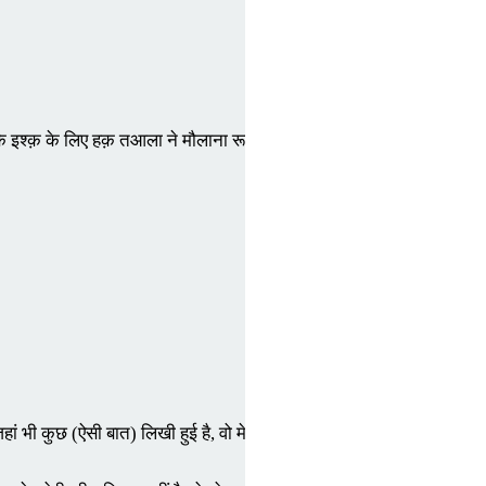
रीक़े इश्क़ के लिए हक़ तआला ने मौलाना रूमी ؓ  को पैदा फ़रमाया।

ां भी कुछ (ऐसी बात) लिखी हुई है, वो मेरे ही (ज़िन्दगी की) किताब का कोई पन्ना