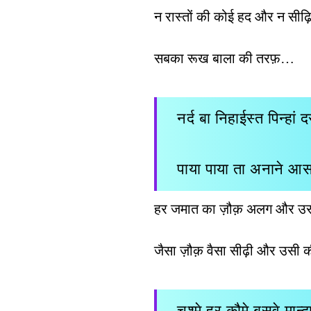
न रास्तों की कोई हद और न सीढ़ि
सबका रूख बाला की तरफ़…
नर्द बा निहाईस्त पिन्हां 
पाया पाया ता अनाने आस
हर जमात का ज़ौक़ अलग और उ
जैसा ज़ौक़ वैसा सीढ़ी और उसी 
चश्मे हर क़ौमे बसुवे मान्