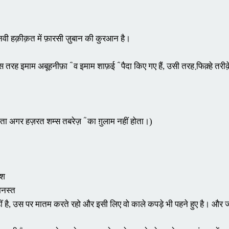
नवी हक़ीक़त में फ़ारसी ज़ुबान की कुरआन है।

िस तरह इमाम अबूहनीफ़ा ؓ  व इमाम शाफ़ई ؓ  पैदा किए गए हैं, उसी तरह फि़क़्हे त
पाता अगर हज़रत शम्स तबरेज़ ؓ  का ग़ुलाम नहीं होता।)

श

नस्त

 नहीं है, उस पर मातम करते रहो और इसी लिए वो काले कपड़े भी पहने हुए है। और जह