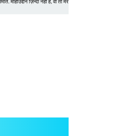
माते. मोहीउद्दीन ज़िन्दा नहीं है, वो तो मर चुका है। और उसने अपने ही मौत