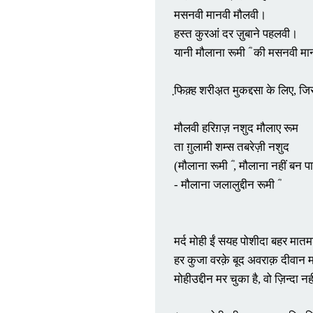
मसनवी मानवी मौलवी। 

हस्त कुरआं दर ज़ुबाने पहलवी।

यानी मौलाना रूमी ؓ  की मसनवी मा
फि़क़्ह शरीअ़त मुकद्दसा के लिए, ज
मौलवी हरिग़ज़ नशुद मौलाए रूम

ता ग़ुलामी शम्स तबरेज़ी नशुद

(मौलाना रूमी ؓ , मौलाना नहीं बन 
- मौलाना जलालुद्दीन रूमी ؓ 

मर्द मोही ईं सयह पोशीदा बहर मातम
हर कुजा वरक़े बूद अवराक़ दीवान म
मोहीउद्दीन मर चुका है, वो ज़िन्दा