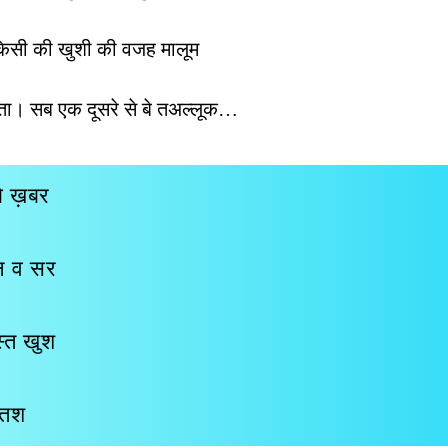
किसी की खुशी की वजह मालूम
ता। सब एक दूसरे से बे तअल्लूक…
बे ख़बर
ान व सर
स्त खुश
स्तश