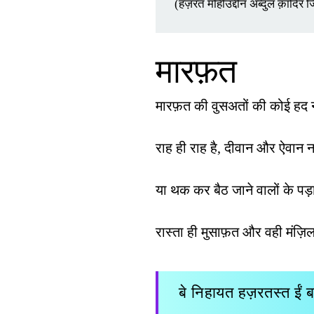
(हज़रत मोहीउद्दीन अब्दुल क़ादिर ज
मारफ़त
मारफ़त की वुसअतों की कोई हद न
राह ही राह है, दीवान और ऐवान नह
या थक कर बैठ जाने वालों के प
रास्ता ही मुसाफ़त और वही मंज
बे निहायत हज़रतस्त ईं 