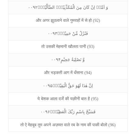
وَ اَمَّاۤ اِنْ كَانَ مِنَ الْمُكَذِّبِيْنَ۠ الضَّآلِّيْنَۙ۰۰۹۲
और अगर झुठलाने वाले गुमराहों में से हो (92)
فَنُزُلٌ مِّنْ حَمِيْمٍۙ۰۰۹۳
तो उसकी मेहमानी खौलता पानी (93)
وَّ تَصْلِيَةُ جَحِيْمٍ۰۰۹۴
और भड़कती आग में धँसाना (94)
اِنَّ هٰذَا لَهُوَ حَقُّ الْيَقِيْنِۚ۰۰۹۵
ये बेशक आला दर्जे की यक़ीनी बात है (95)
فَسَبِّحْ بِاسْمِ رَبِّكَ الْعَظِيْمِؒ۰۰۹۶
तो ऐ मेहबूब तुम अपने अज़मत वाले रब के नाम की पाकी बोलो (96)