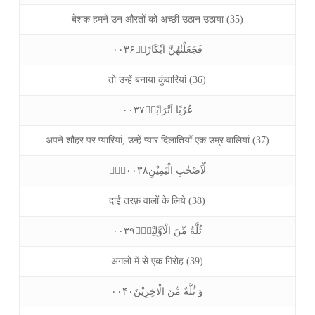
बेशक हमने उन औरतों को अच्छी उठान उठाया (35)
فَجَعَلْنٰهُنَّ اَبْكَارًاۙ۰۰۳۶
तो उन्हें बनाया कुंवारियां (36)
عُرُبًا اَتْرَابًاۙ۰۰۳۷
अपने शौहर पर प्यारियां, उन्हें प्यार दिलातियाँ एक उम्र वालियां (37)
لِّاَصْحٰبِ الْيَمِيْنِ٢ؕؒ۰۰۳۸
दाईं तरफ़ वालों के लिये (38)
ثُلَّةٌ مِّنَ الْاَوَّلِيْنَۙ۰۰۳۹
अगलों में से एक गिरोह (39)
وَ ثُلَّةٌ مِّنَ الْاٰخِرِيْنَؕ۰۰۴۰