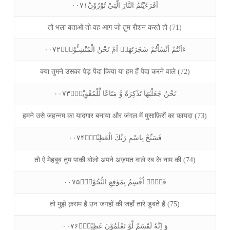
اَفَرَءَيْتُمُ النَّارَ الَّتِيْ تُوْرُوْنَؕ۰۰۷۱
तो भला बताओ तो वह आग जो तुम रौशन करते हो (71)
ءَاَنْتُمْ اَنْشَاْتُمْ شَجَرَتَهَاۤ اَمْ نَحْنُ الْمُنْشِـُٔوْنَ۠۰۰۷۲
क्या तुमने उसका पेड़ पैदा किया या हम हैं पैदा करने वाले (72)
نَحْنُ جَعَلْنٰهَا تَذْكِرَةً وَّ مَتَاعًا لِّلْمُقْوِيْنَۚ۰۰۷۳
हमने उसे जहन्नम का यादगार बनाया और जंगल में मुसाफ़िरों का फ़ायदा (73)
فَسَبِّحْ بِاسْمِ رَبِّكَ الْعَظِيْمِؒ۰۰۷۴
तो ऐ मेहबूब तुम पाकी बोलो अपने अज़मत वाले रब के नाम की (74)
فَلَاۤ اُقْسِمُ بِمَوٰقِعِ النُّجُوْمِۙ۰۰۷۵
तो मुझे क़सम है उन जगहों की जहाँ तारे डूबते हैं (75)
وَ اِنَّهٗ لَقَسَمٌ لَّوْ تَعْلَمُوْنَ عَظِيْمٌۙ۰۰۷۶