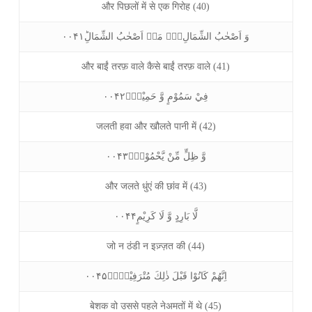
और पिछलों में से एक गिरोह (40)
وَ اَصْحٰبُ الشِّمَالِ١ۙ۬ مَاۤ اَصْحٰبُ الشِّمَالِؕ۰۰۴۱
और बाईं तरफ़ वाले कैसे बाईं तरफ़ वाले (41)
فِيْ سَمُوْمٍ وَّ حَمِيْمٍۙ۰۰۴۲
जलती हवा और खौलते पानी में (42)
وَّ ظِلٍّ مِّنْ يَّحْمُوْمٍۙ۰۰۴۳
और जलते धुंएं की छांव में (43)
لَّا بَارِدٍ وَّ لَا كَرِيْمٍ۰۰۴۴
जो न ठंडी न इज़्ज़त की (44)
اِنَّهُمْ كَانُوْا قَبْلَ ذٰلِكَ مُتْرَفِيْنَۚۖ۰۰۴۵
बेशक वो उससे पहले नेअमतों में थे (45)