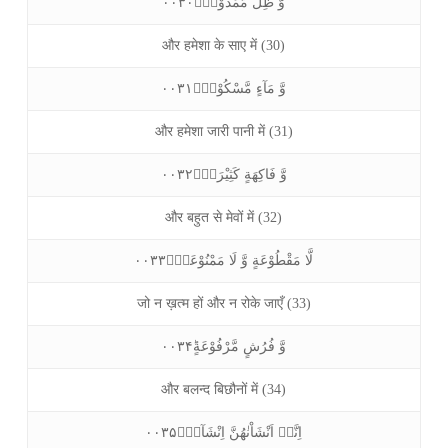
وَّ ظِلٍّ مَّمْدُوْدٍۙ۰۰۳۰
और हमेशा के साए में (30)
وَّ مَآءٍ مَّسْكُوْبٍۙ۰۰۳۱
और हमेशा जारी पानी में (31)
وَّ فَاكِهَةٍ كَثِيْرَةٍۙ۰۰۳۲
और बहुत से मेवों में (32)
لَّا مَقْطُوْعَةٍ وَّ لَا مَمْنُوْعَةٍۙ۰۰۳۳
जो न ख़त्म हों और न रोके जाएँ (33)
وَّ فُرُشٍ مَّرْفُوْعَةٍؕ۰۰۳۴
और बलन्द बिछौनों में (34)
اِنَّاۤ اَنْشَاْنٰهُنَّ اِنْشَآءًۙ۰۰۳۵