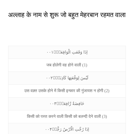
अल्लाह के नाम से शुरू जो बहुत मेहरबान रहमत वाला
اِذَا وَقَعَتِ الْوَاقِعَةُۙ۰۰۱
जब होलेगी वह होने वाली (1)
لَيْسَ لِوَقْعَتِهَا كَاذِبَةٌۘ۰۰۲
उस वक़्त उसके होने में किसी इन्कार की गुंजायश न होगी (2)
خَافِضَةٌ رَّافِعَةٌۙ۰۰۳
किसी को पस्त करने वाली किसी को बलन्दी देने वाली (3)
اِذَا رُجَّتِ الْاَرْضُ رَجًّاۙ۰۰۴