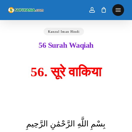
Skip
to
main
content
Kanzul Iman Hindi
56 Surah Waqiah
56. सूरे वाकिया
بِسْمِ اللَّهِ الرَّحْمَٰنِ الرَّحِيمِ