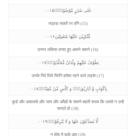
عَلٰى سُرُرٍ مَّوْضُوْنَةٍۙ۰۰۱۵
जड़ाऊ तख़्तों पर होंगे (15)
مُّتَّكِـِٕيْنَ عَلَيْهَا مُتَقٰبِلِيْنَ۰۰۱۶
उनपर तकिया लगाए हुए आमने सामने (16)
يَطُوْفُ عَلَيْهِمْ وِلْدَانٌ مُّخَلَّدُوْنَۙ۰۰۱۷
उनके गिर्द लिये फिरेंगे हमेशा रहने वाले लड़के (17)
بِاَكْوَابٍ وَّ اَبَارِيْقَ١ۙ۬ وَ كَاْسٍ مِّنْ مَّعِيْنٍۙ۰۰۱۸
कूज़े और आफ़ताबे और जाम और आँखों के सामने बहती शराब कि उससे न उन्हें
सरदर्द हो (18)
لَّا يُصَدَّعُوْنَ عَنْهَا وَ لَا يُنْزِفُوْنَۙ۰۰۱۹
न होश में फ़र्क़ आए (19)