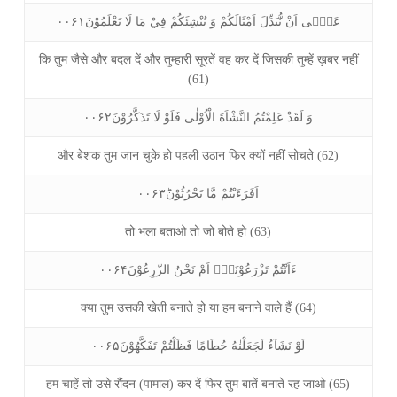
عَلٰۤى اَنْ نُّبَدِّلَ اَمْثَالَكُمْ وَ نُنْشِئَكُمْ فِيْ مَا لَا تَعْلَمُوْنَ۰۰۶۱
कि तुम जैसे और बदल दें और तुम्हारी सूरतें वह कर दें जिसकी तुम्हें ख़बर नहीं
(61)
وَ لَقَدْ عَلِمْتُمُ النَّشْاَةَ الْاُوْلٰى فَلَوْ لَا تَذَكَّرُوْنَ۰۰۶۲
और बेशक तुम जान चुके हो पहली उठान फिर क्यों नहीं सोचते (62)
اَفَرَءَيْتُمْ مَّا تَحْرُثُوْنَؕ۰۰۶۳
तो भला बताओ तो जो बोते हो (63)
ءَاَنْتُمْ تَزْرَعُوْنَهٗۤ اَمْ نَحْنُ الزّٰرِعُوْنَ۰۰۶۴
क्या तुम उसकी खेती बनाते हो या हम बनाने वाले हैं (64)
لَوْ نَشَآءُ لَجَعَلْنٰهُ حُطَامًا فَظَلْتُمْ تَفَكَّهُوْنَ۰۰۶۵
हम चाहें तो उसे रौंदन (पामाल) कर दें फिर तुम बातें बनाते रह जाओ (65)