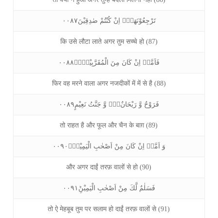
تَرْجِعُوْنَهَاۤ۠ اِنْ كُنْتُمْ صٰدِقِيْنَ۰۰۸۷
कि उसे लौटा लाते अगर तुम सच्चे हो (87)
فَاَمَّاۤ اِنْ كَانَ مِنَ الْمُقَرَّبِيْنَ۠ۙ۰۰۸۸
फिर वह मरने वाला अगर नजदीकों में में से है (88)
فَرَوْحٌ وَّ رَيْحَانٌ١ۙ۬ وَّ جَنَّتُ نَعِيْمٍ۰۰۸۹
तो राहत है और फूल और चैन के बाग़ (89)
وَ اَمَّاۤ اِنْ كَانَ مِنْ اَصْحٰبِ الْيَمِيْنِۙ۰۰۹۰
और अगर दाईं तरफ़ वालों से हो (90)
فَسَلٰمٌ لَّكَ مِنْ اَصْحٰبِ الْيَمِيْنِؕ۰۰۹۱
तो ऐ मेहबूब तुम पर सलाम हो दाईं तरफ़ वालों से (91)