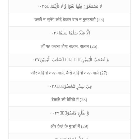
لَا يَسْمَعُوْنَ فِيْهَا لَغْوًا وَّ لَا تَاْثِيْمًاۙ۰۰۲۵
उसमें न सुनेंगे कोई बेकार बात न गुनहगारी (25)
اِلَّا قِيْلًا سَلٰمًا سَلٰمًا۰۰۲۶
हाँ यह कहना होगा सलाम, सलाम (26)
وَ اَصْحٰبُ الْيَمِيْنِ١ۙ۬ مَاۤ اَصْحٰبُ الْيَمِيْنِؕ۰۰۲۷
और दाहिनी तरफ़ वाले, कैसे दाहिनी तरफ़ वाले (27)
فِيْ سِدْرٍ مَّخْضُوْدٍۙ۰۰۲۸
बेकांटे की बेरियों में (28)
وَّ طَلْحٍ مَّنْضُوْدٍۙ۰۰۲۹
और केले के गुच्छों में (29)