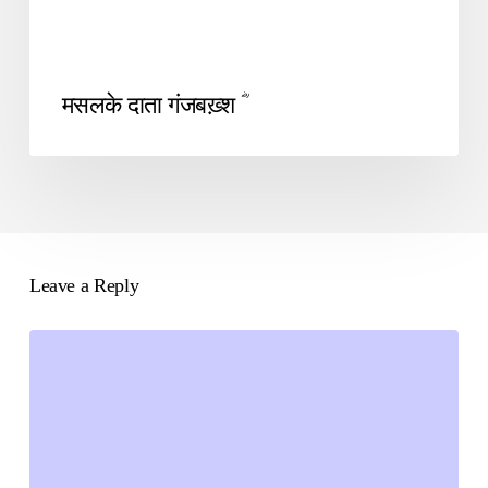
मसलके दाता गंजबख़्श ؓ
Leave a Reply