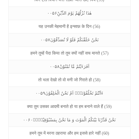
هٰذَا نُزُلُهُمْ يَوْمَ الدِّيْنِؕ۰۰۵۶
यह उनकी मेहमानी है इन्साफ़ के दिन (56)
نَحْنُ خَلَقْنٰكُمْ فَلَوْ لَا تُصَدِّقُوْنَ۰۰۵۷
हमने तुम्हें पैदा किया तो तुम क्यों नहीं सच मानते (57)
اَفَرَءَيْتُمْ مَّا تُمْنُوْنَؕ۰۰۵۸
तो भला देखो तो वो मनी जो गिराते हो (58)
ءَاَنْتُمْ تَخْلُقُوْنَهٗۤ اَمْ نَحْنُ الْخٰلِقُوْنَ۰۰۵۹
क्या तुम उसका आदमी बनाते हो या हम बनाने वाले हैं (59)
نَحْنُ قَدَّرْنَا بَيْنَكُمُ الْمَوْتَ وَ مَا نَحْنُ بِمَسْبُوْقِيْنَ۠ۙ۰۰۶۰
हमने तुम में मरना ठहराया और हम इससे हारे नहीं (60)