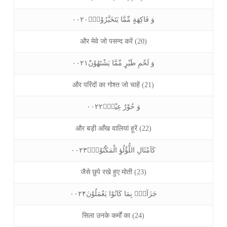
وَ فَاكِهَةٍ مِّمَّا يَتَخَيَّرُوْنَۙ۰۰۲۰
और मेवे जो पसन्द करें (20)
وَ لَحْمِ طَيْرٍ مِّمَّا يَشْتَهُوْنَؕ۰۰۲۱
और परिंदों का गोश्त जो चाहें (21)
وَ حُوْرٌ عِيْنٌۙ۰۰۲۲
और बड़ी आँख वालियां हूरें (22)
كَاَمْثَالِ اللُّؤْلُؤِ الْمَكْنُوْنِۚ۰۰۲۳
जैसे छुपे रखे हुए मोती (23)
جَزَآءًۢ بِمَا كَانُوْا يَعْمَلُوْنَ۰۰۲۴
सिला उनके कर्मों का (24)