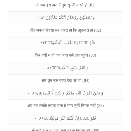
तो क्या इस बात में तुम सुस्ती करते हो (81)
وَ تَجْعَلُوْنَ رِزْقَكُمْ اَنَّكُمْ تُكَذِّبُوْنَ۰۰۸۲
और अपना हिस्सा यह रखते हो कि झुठलाते हो (82)
فَلَوْ لَاۤ اِذَا بَلَغَتِ الْحُلْقُوْمَۙ۰۰۸۳
फिर क्यों न हो जब जान गले तक पहुंचे (83)
وَ اَنْتُمْ حِيْنَىِٕذٍ تَنْظُرُوْنَۙ۰۰۸۴
और तुम उस वक़्त देख रहे हो (84)
وَ نَحْنُ اَقْرَبُ اِلَيْهِ مِنْكُمْ وَ لٰكِنْ لَّا تُبْصِرُوْنَ۰۰۸۵
और हम उसके ज़्यादा पास हैं मगर तुम्हें निगाह नहीं (85)
فَلَوْ لَاۤ اِنْ كُنْتُمْ غَيْرَ مَدِيْنِيْنَۙ۰۰۸۶
तो क्यों न हुआ अगर तुम्हें बदला मिलना नहीं (86)