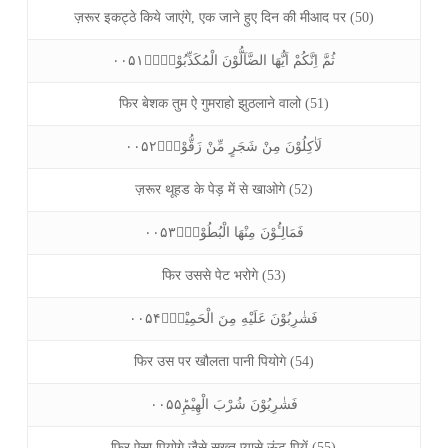
ज़रूर इकट्ठे किये जाएंगे, एक जाने हुए दिन की मीआद पर (50)
ثُمَّ اِنَّكُمْ اَيُّهَا الضَّآلُّوْنَ الْمُكَذِّبُوْنَ۠ۙ۰۰۵۱
फिर बेशक तुम ऐ गुमराहो झुठलाने वालो (51)
لَاٰكِلُوْنَ مِنْ شَجَرٍ مِّنْ زَقُّوْمٍۙ۰۰۵۲
ज़रूर थूहड के पेड़ में से खाओगे (52)
فَمَالِـُٔوْنَ مِنْهَا الْبُطُوْنَۚ۰۰۵۳
फिर उससे पेट भरोगे (53)
فَشٰرِبُوْنَ عَلَيْهِ مِنَ الْحَمِيْمِۚ۰۰۵۴
फिर उस पर खौलता पानी पियोगे (54)
فَشٰرِبُوْنَ شُرْبَ الْهِيْمِؕ۰۰۵۵
फिर ऐसा पियोगे जैसे सख़्त प्यासे ऊंट पियें (55)