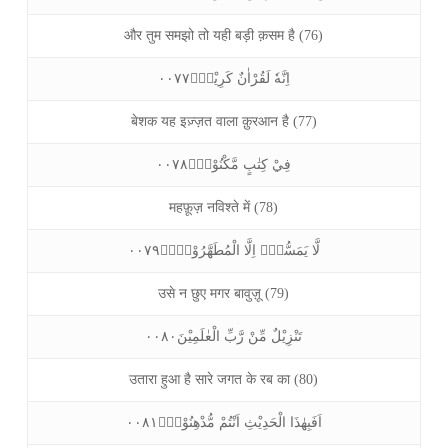
और तुम समझो तो यही बड़ी क़सम है (76)
اِنَّهٗ لَقُرْاٰنٌ كَرِيْمٌۙ۰۰۷۷
बेशक यह इज़्ज़त वाला क़ुरआन है (77)
فِيْ كِتٰبٍ مَّكْنُوْنٍۙ۰۰۷۸
महफ़ूज़ नविश्ते में (78)
لَّا يَمَسُّهٗۤ اِلَّا الْمُطَهَّرُوْنَ۠ؕ۰۰۷۹
उसे न छुए मगर बावुज़ू (79)
تَنْزِيْلٌ مِّنْ رَّبِّ الْعٰلَمِيْنَ۰۰۸۰
उतारा हुआ है सारे जगत के रब का (80)
اَفَبِهٰذَا الْحَدِيْثِ اَنْتُمْ مُّدْهِنُوْنَۙ۰۰۸۱