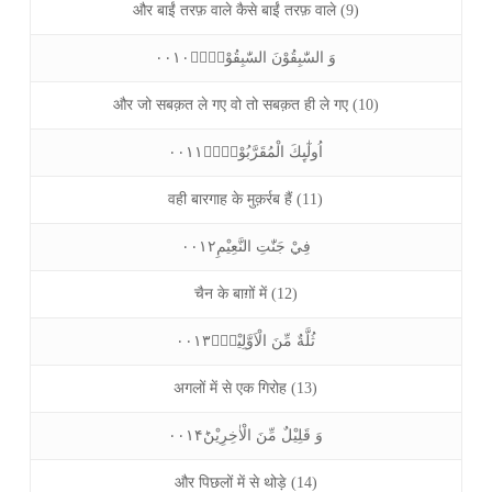
और बाईं तरफ़ वाले कैसे बाईं तरफ़ वाले (9)
وَ السّٰبِقُوْنَ السّٰبِقُوْنَۚۙ۰۰۱۰
और जो सबक़त ले गए वो तो सबक़त ही ले गए (10)
اُولٰٓىِٕكَ الْمُقَرَّبُوْنَ۠ۚ۰۰۱۱
वही बारगाह के मुक़र्रब हैं (11)
فِيْ جَنّٰتِ النَّعِيْمِ۰۰۱۲
चैन के बाग़ों में (12)
ثُلَّةٌ مِّنَ الْاَوَّلِيْنَۙ۰۰۱۳
अगलों में से एक गिरोह (13)
وَ قَلِيْلٌ مِّنَ الْاٰخِرِيْنَؕ۰۰۱۴
और पिछलों में से थोड़े (14)