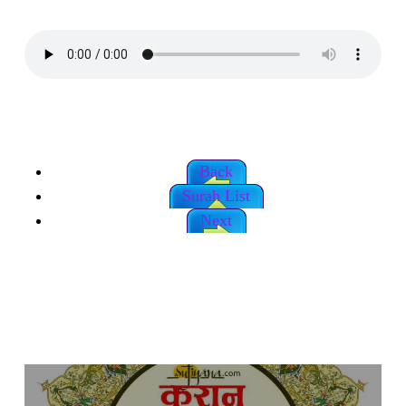
Back
Surah List
Next