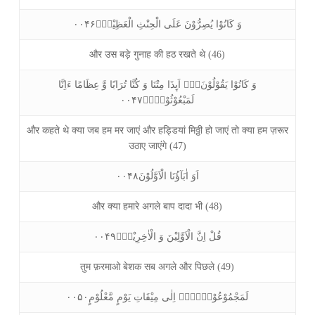
وَ كَانُوْا يُصِرُّوْنَ عَلَى الْحِنْثِ الْعَظِيْمِۚ۰۰۴۶
और उस बड़े गुनाह की हठ रखते थे (46)
وَ كَانُوْا يَقُوْلُوْنَ١ۙ۬ اَىِٕذَا مِتْنَا وَ كُنَّا تُرَابًا وَّ عِظَامًا ءَاِنَّا
لَمَبْعُوْثُوْنَ۠ۙ۰۰۴۷
और कहते थे क्या जब हम मर जाएं और हड्डियां मिठ्ठी हो जाएं तो क्या हम ज़रूर
उठाए जाएंगे (47)
اَوَ اٰبَآؤُنَا الْاَوَّلُوْنَ۰۰۴۸
और क्या हमारे अगले बाप दादा भी (48)
قُلْ اِنَّ الْاَوَّلِيْنَ وَ الْاٰخِرِيْنَۙ۰۰۴۹
तुम फ़रमाओ बेशक सब अगले और पिछले (49)
لَمَجْمُوْعُوْنَ۠١ۙ۬ اِلٰى مِيْقَاتِ يَوْمٍ مَّعْلُوْمٍ۰۰۵۰