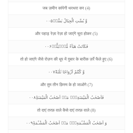
जब ज़मीन कांपेगी थरथरा कर (4)
وَّ بُسَّتِ الْجِبَالُ بَسًّاۙ۰۰۵
और पहाड़ रेज़ा रेज़ा हो जाएंगे चूरा होकर (5)
فَكَانَتْ هَبَآءً مُّنْۢبَثًّاۙ۰۰۶
तो हो जाएंगे जैसे रोज़न की धूप में ग़ुबार के बारीक ज़र्रे फैले हुए (6)
وَّ كُنْتُمْ اَزْوَاجًا ثَلٰثَةًؕ۰۰۷
और तुम तीन क़िस्म के हो जाओगे (7)
فَاَصْحٰبُ الْمَيْمَنَةِ١ۙ۬ مَاۤ اَصْحٰبُ الْمَيْمَنَةِؕ۰۰۸
तो दाएं तरफ़ वाले कैसे दाएं तरफ़ वाले (8)
وَ اَصْحٰبُ الْمَشْـَٔمَةِ١ۙ۬ مَاۤ اَصْحٰبُ الْمَشْـَٔمَةِؕ۰۰۹