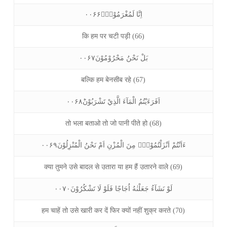
اِنَّا لَمُغْرَمُوْنَۙ۰۰۶۶
कि हम पर चटी पड़ी (66)
بَلْ نَحْنُ مَحْرُوْمُوْنَ۰۰۶۷
बल्कि हम बेनसीब रहे (67)
اَفَرَءَيْتُمُ الْمَآءَ الَّذِيْ تَشْرَبُوْنَؕ۰۰۶۸
तो भला बताओ तो जो पानी पीते हो (68)
ءَاَنْتُمْ اَنْزَلْتُمُوْهُ۠ مِنَ الْمُزْنِ اَمْ نَحْنُ الْمُنْزِلُوْنَ۰۰۶۹
क्या तुमने उसे बादल से उतारा या हम हैं उतारने वाले (69)
لَوْ نَشَآءُ جَعَلْنٰهُ اُجَاجًا فَلَوْ لَا تَشْكُرُوْنَ۰۰۷۰
हम चाहें तो उसे खारी कर दें फिर क्यों नहीं शुक्र करते (70)