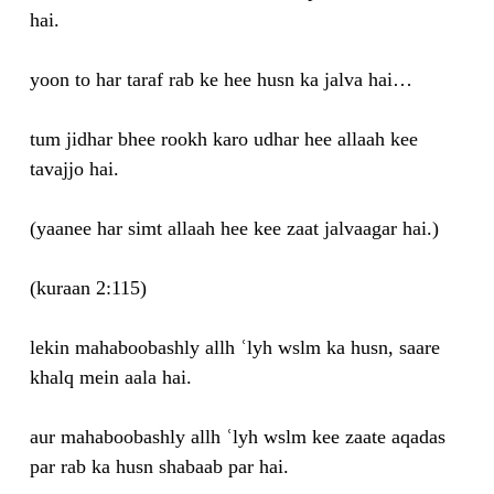
hai.
yoon to har taraf rab ke hee husn ka jalva hai…
tum jidhar bhee rookh karo udhar hee allaah kee
tavajjo hai.
(yaanee har simt allaah hee kee zaat jalvaagar hai.)
(kuraan 2:115)
lekin mahaboobashly allh ʿlyh wslm ka husn, saare
khalq mein aala hai.
aur mahaboobashly allh ʿlyh wslm kee zaate aqadas
par rab ka husn shabaab par hai.