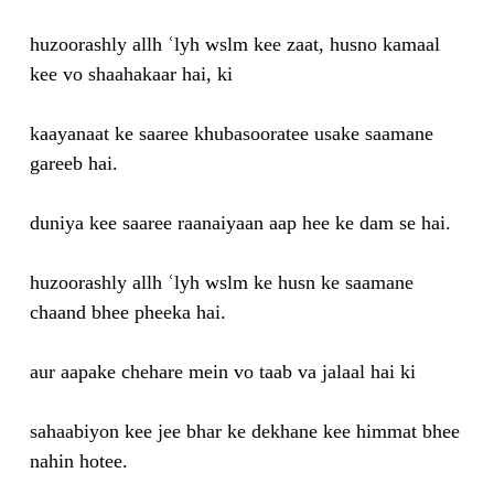
huzoorashly allh ʿlyh wslm kee zaat, husno kamaal
kee vo shaahakaar hai, ki
kaayanaat ke saaree khubasooratee usake saamane
gareeb hai.
duniya kee saaree raanaiyaan aap hee ke dam se hai.
huzoorashly allh ʿlyh wslm ke husn ke saamane
chaand bhee pheeka hai.
aur aapake chehare mein vo taab va jalaal hai ki
sahaabiyon kee jee bhar ke dekhane kee himmat bhee
nahin hotee.