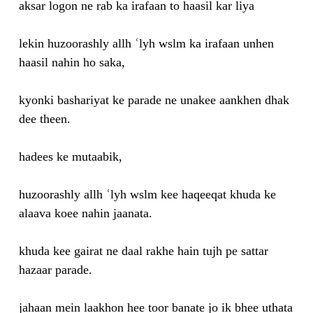
aksar logon ne rab ka irafaan to haasil kar liya
lekin huzoorashly allh ʿlyh wslm ka irafaan unhen
haasil nahin ho saka,
kyonki bashariyat ke parade ne unakee aankhen dhak
dee theen.
hadees ke mutaabik,
huzoorashly allh ʿlyh wslm kee haqeeqat khuda ke
alaava koee nahin jaanata.
khuda kee gairat ne daal rakhe hain tujh pe sattar
hazaar parade.
jahaan mein laakhon hee toor banate jo ik bhee uthata