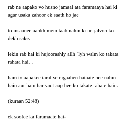
rab ne aapako vo husno jamaal ata faramaaya hai ki
agar usaka zahoor ek saath ho jae
to insaanee aankh mein taab nahin ki un jalvon ko
dekh sake.
lekin rab hai ki hujoorashly allh ʿlyh wslm ko takata
rahata hai…
ham to aapakee taraf se nigaahen hataate hee nahin
hain aur ham har vaqt aap hee ko takate rahate hain.
(kuraan 52:48)
ek soofee ka faramaate hai-