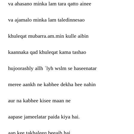
va ahasano minka lam tara qatto ainee
va ajamalo minka lam taledinnesao
khuleqat mubarra.am.min kulle aibin
kaannaka qad khuleqat kama tashao
hujoorashly allh ʿlyh wslm se haseenatar
meree aankh ne kabhee dekha hee nahin
aur na kabhee kisee maan ne
aapase jameelatar paida kiya hai.
aap kee takhaleeq beeaib hai,