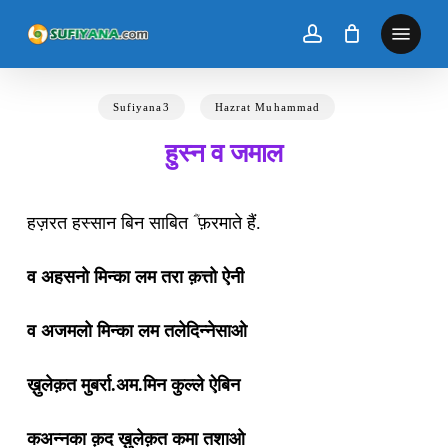
Skip
to
main
content
Sufiyana3
Hazrat Muhammad
हुस्न व जमाल
हज़रत हस्सान बिन साबित ؓ फ़रमाते हैं.
व अहसनो मिन्का लम तरा क़त्तो ऐनी
व अजमलो मिन्का लम तलेदिन्नेसाओ
ख़ुलेक़त मुबर्रा.अम.मिन कुल्ले ऐबिन
कअन्नका क़द ख़ुलेक़त कमा तशाओ