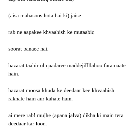
(aisa mahasoos hota hai ki) jaise
rab ne aapakee khvaahish ke mutaabiq
soorat banaee hai.
hazarat taahir ul qaadaree maddejillahoo faramaate
hain.
hazarat moosa khuda ke deedaar kee khvaahish
rakhate hain aur kahate hain.
ai mere rab! mujhe (apana jalva) dikha ki main tera
deedaar kar loon.