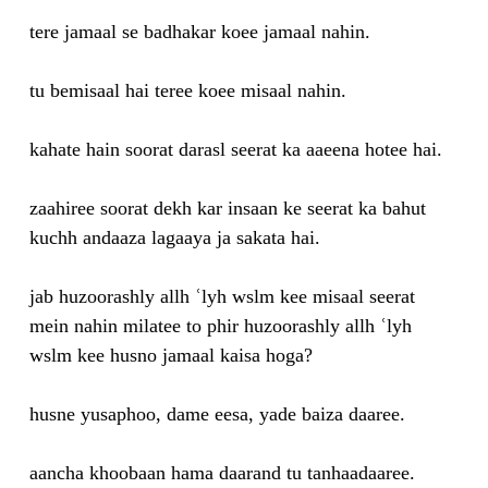
tere jamaal se badhakar koee jamaal nahin.
tu bemisaal hai teree koee misaal nahin.
kahate hain soorat darasl seerat ka aaeena hotee hai.
zaahiree soorat dekh kar insaan ke seerat ka bahut
kuchh andaaza lagaaya ja sakata hai.
jab huzoorashly allh ʿlyh wslm kee misaal seerat
mein nahin milatee to phir huzoorashly allh ʿlyh
wslm kee husno jamaal kaisa hoga?
husne yusaphoo, dame eesa, yade baiza daaree.
aancha khoobaan hama daarand tu tanhaadaaree.