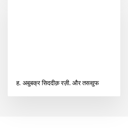
SUFIYANA1
ह. अबुबक्र सिददीक़ रज़ी. और तसव्वुफ