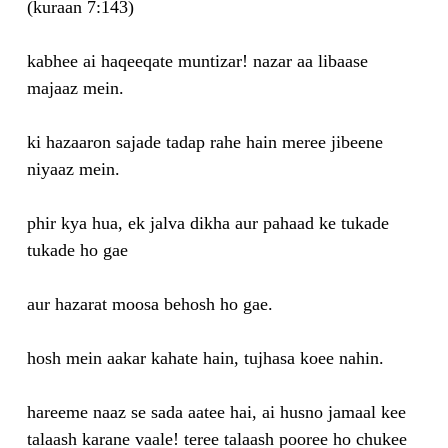
(kuraan 7:143)
kabhee ai haqeeqate muntizar! nazar aa libaase
majaaz mein.
ki hazaaron sajade tadap rahe hain meree jibeene
niyaaz mein.
phir kya hua, ek jalva dikha aur pahaad ke tukade
tukade ho gae
aur hazarat moosa behosh ho gae.
hosh mein aakar kahate hain, tujhasa koee nahin.
hareeme naaz se sada aatee hai, ai husno jamaal kee
talaash karane vaale! teree talaash pooree ho chukee