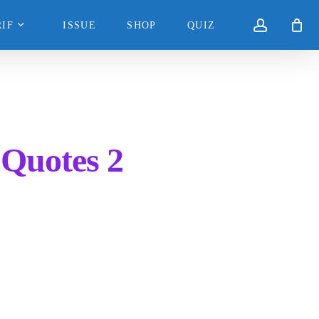
accoun
IF
ISSUE
SHOP
QUIZ
 Quotes 2