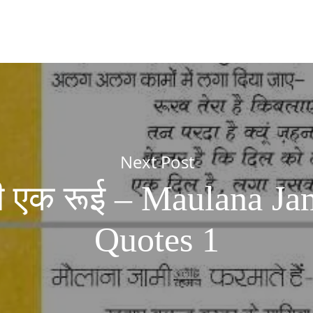
Next Post
 एक रूई – Maulana Ja
Quotes 1