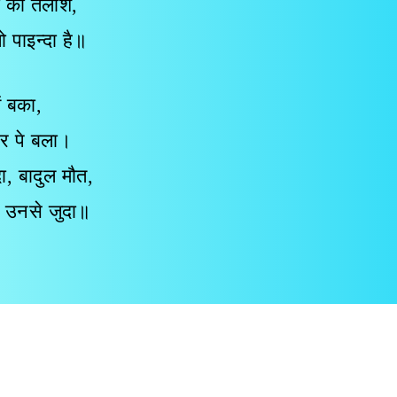
ी की तलाश,
ो पाइन्दा है॥
ें बका,
र पे बला।
दा, बादुल मौत,
ो उनसे जुदा॥