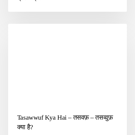
SUFIYANA1
Tasawwuf Kya Hai – तसवफ़ – तसव्‍वुफ़
क्‍या है?