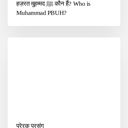
हज़रत मुहम्‍मद ﷺ कौन हैं? Who is
Muhammad PBUH?
SUFIYANA1
प्रेरक प्रसंग