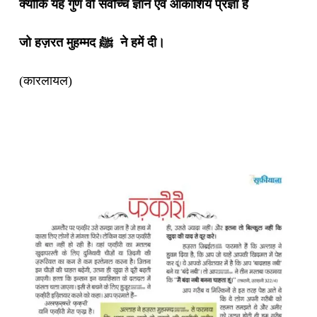
क्योंकि यह गुण वो सर्वोच्च ज्ञान एवं आकाशिय प्रज्ञा है
जो हज़रत मुहम्मद ﷺ ने हमें दी।
(कारलायल)