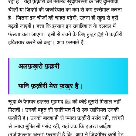
रही है। यहां फ़क़ीरी का मतलब ख़ुदापरस्ती के लिए दुनियावी
चीज़ों या ज़िदगी की ज़रूरियात का कम से कम इस्तेमाल करना
है। जितना इन चीज़ों की चाहत बढ़ेगी, उतना ही ख़ुदा से दूरी
बढ़ती जाएगी। हत्ता कि इन्सान इन ख्वाहिशात के दलदल में
फंसता चला जाएगा। इसी से बचने के लिए हुज़ूर ﷺ ने फ़क़ीरी
इख्तियार करने को कहा। आप फ़रमाते हैं-
अलफ़ख़रो फ़क़री
यानि फ़क़ीरी मेरा फ़ख़्र है।
ख़ुदा के पैगम्बर हज़रत मुहम्मद ﷺ की कोई दूसरी मिसाल नहीं
मिलती। उनकी बहुत सी खासियत में से एक खासियत उनकी
फ़क़ीरी है। उनको बादशाही से ज्यादा फ़क़ीरी पसंद रही, तवंगरी
से ज्यादा मुफ्लिसी पसंद रही, यहां तक कि हज़रत आईशा
(रज़ीअल्लाह अन्हा) फरमाती हैं कि ”आप ने जिंदगीभर कभी पेट